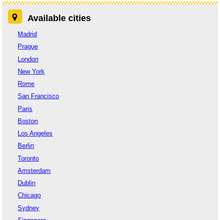
Available cities
Madrid
Prague
London
New York
Rome
San Francisco
Paris
Boston
Los Angeles
Berlin
Toronto
Amsterdam
Dublin
Chicago
Sydney