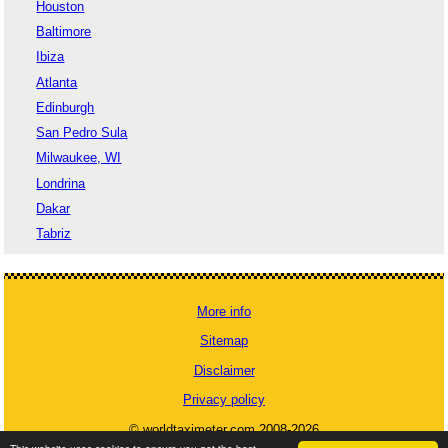
Houston
Baltimore
Ibiza
Atlanta
Edinburgh
San Pedro Sula
Milwaukee, WI
Londrina
Dakar
Tabriz
More info
Sitemap
Disclaimer
Privacy policy
© worldtaximeter.com 2008-2026