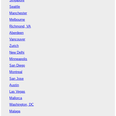
Singapore
Seattle
Manchester
Melbourne
Richmond, VA
Aberdeen
Vancouver
Zurich
New Delhi
Minneapolis
San Diego
Montreal
San Jose
Austin
Las Vegas
Mallorca
Washington, DC
Malaga